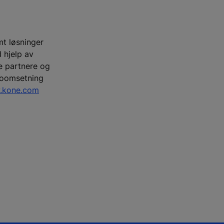
mt løsninger
 hjelp av
re partnere og
ttoomsetning
.kone.com