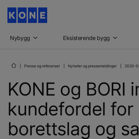
Nybygg
Eksisterende bygg
Presse og referanser
Nyheter og pressemeldinger
2020-02
KONE og BORI i
kundefordel for
borettslag og s