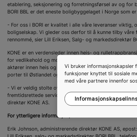
etablering, seksjonering og forretningsførsel av og for
BORI BBL er det eneste boligbyggelaget i Norge som er 
- For oss i BORI er kvalitet i alle våre leveranser viktig
boligselskap. Vi gleder oss derfor til å kunne tilby vå
rennommé, sier Lill Eriksen, Salg- og markedsdirektør B
KONE er en verdensleder innen heis- og rulletrappbransj
for vedlikehold og modernisering. Finskeide KONE har v
Vi bruker informasjonskapsler fo
aktører innen heis og rulletrapp. Siden 2013 har KONE 
funksjoner knyttet til sosiale 
porter til Østlandet og deler av Sørlandsområdet.
med våre partnere innenfor sos
- Vi er veldig stolte over og ser frem imot dette spenne
fremtidsrettede service- og vedlikeholdstjenester til BO
Informasjonskapselinnst
direktør KONE AS.
For ytterligere informasjon, kontakt:
Erik Johnson, administrerende direktør KONE AS, epost
Lill Eriksen, salg- og markedsdirektør BORI BBL, telefo