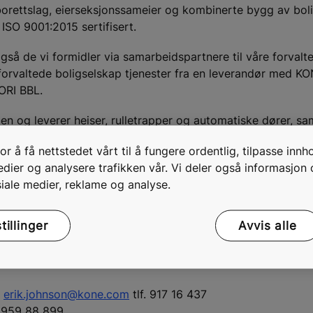
 borettslag, eierseksjonssameier og kombinerte bygg av bol
ISO 9001:2015 sertifisert.
, også de vi formidler via samarbeidspartnere til våre forvalt
re forvaltede boligselskap tjenester fra en leverandør med 
ORI BBL.
en og leverer heiser, rulletrapper og automatiske dører, sa
ært i Norge siden 1968, og er i dag en av de største land
r å få nettstedet vårt til å fungere ordentlig, tilpasse innh
også tilbudt salg, service og modernisering av automatiske 
medier og analysere trafikken vår. Vi deler også informasjon
iale medier, reklame og analyse.
nde samarbeidet, og gleder oss til å tilby våre innovative o
RIs forvaltede borettslag og sameier, sier Erik Johnson, Ad
illinger
Avvis alle
:
erik.johnson@kone.com
tlf. 917 16 437
n 959 88 899