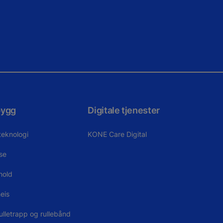
bygg
Digitale tjenester
teknologi
KONE Care Digital
se
hold
eis
ulletrapp og rullebånd