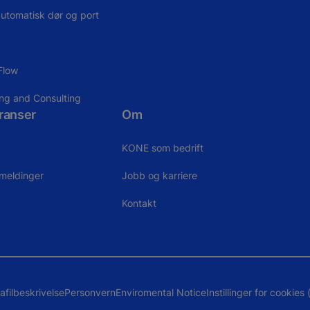
utomatisk dør og port
Flow
ing and Consulting
ranser
Om
KONE som bedrift
meldinger
Jobb og karriere
Kontakt
afilbeskrivelse
Personvern
Enviromental Notice
Instillinger for cookies