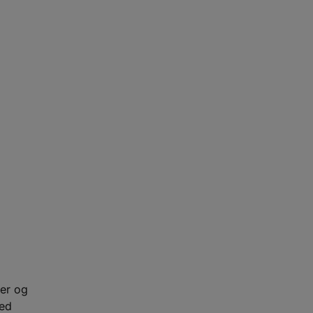
er og
med