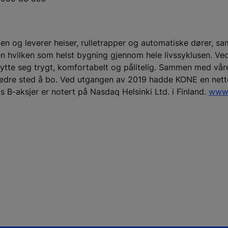
en og leverer heiser, rulletrapper og automatiske dører, sa
 en hvilken som helst bygning gjennom hele livssyklusen. Ved
flytte seg trygt, komfortabelt og pålitelig. Sammen med vå
 et bedre sted å bo. Ved utgangen av 2019 hadde KONE en ne
 B-aksjer er notert på Nasdaq Helsinki Ltd. i Finland.
www