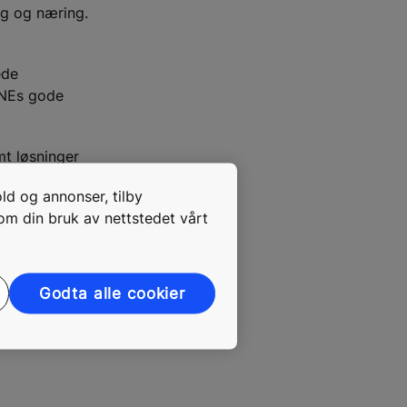
ig og næring.
ede
KONEs gode
mt løsninger
sdekkende
old og annonser, tilby
dører og
 om din bruk av nettstedet vårt
g
ministrerende
Godta alle cookier