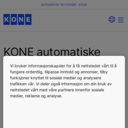
AUTOMATISK SKYVEDØR - KONE
KONE automatiske
skyvedører
Vi bruker informasjonskapsler for å få nettstedet vårt til å
fungere ordentlig, tilpasse innhold og annonser, tilby
funksjoner knyttet til sosiale medier og analysere
Oppdag KONEs automatiske skyvedører – kompakte,
trafikken vår. Vi deler også informasjon om din bruk av
slitesterke, energieffektive og perfekte for en rekke
nettstedet vårt med våre partnere innenfor sosiale
forskjellige bygningstyper.
medier, reklame og analyse.