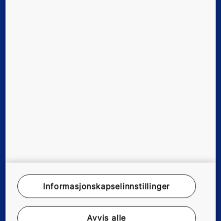
Nybygg
Eksisterende bygg
Digitale tjenester
Verktøy og brosjyrer
Presse og referanser
Om
Informasjonskapselinnstillinger
Juridisk merknad
Datafilbeskrivelse
Avvis alle