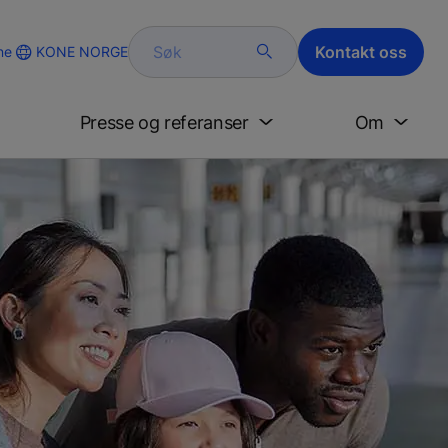
Søk
Kontakt oss
KONE NORGE
ne
Presse og referanser
Om