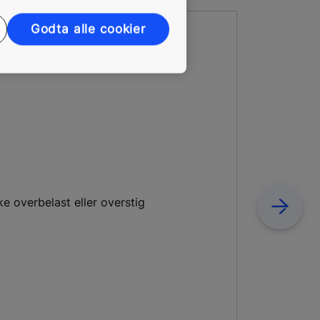
Godta alle cookier
ke overbelast eller overstig
Next