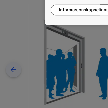
Informasjonskapselinnst
Previous