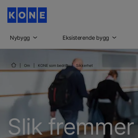
Nybygg
Eksisterende bygg
Om
KONE som bedrift
Sikkerhet
Slik fremmer 