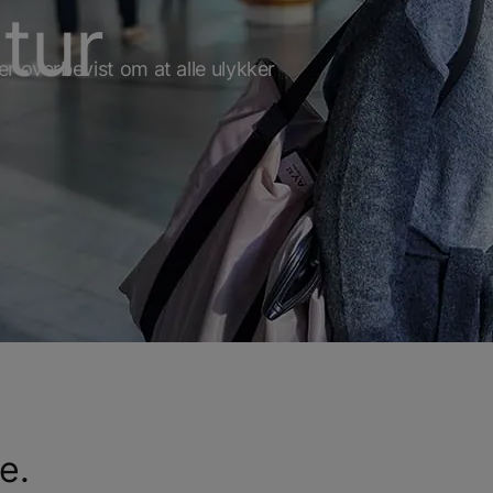
tur
r overbevist om at alle ulykker
e.