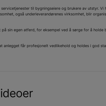
 servicetjenester til bygningseiere og brukere av utstyr. Vi 
irksomhet, også underleverandørenes virksomhet, blir organ
t på sin egen atferd, for eksempel ved å sørge for å holde b
at anlegget får profesjonelt vedlikehold og holdes i god st
videoer