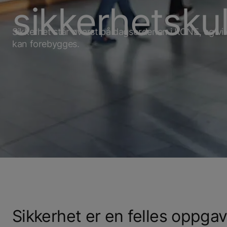
sikkerhetskul
Sikkerhet står øverst på dagsordenen i KONE, og vi e
kan forebygges.
Sikkerhet er en felles oppgav