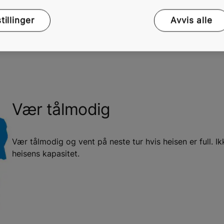
illinger
Avvis alle
Vær
tålmodig
Vær tålmodig og vent på neste tur hvis heisen er full. Ik
heisens kapasitet.