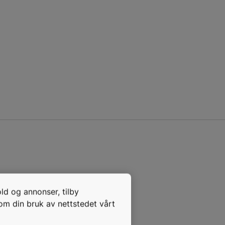
old og annonser, tilby
r.
 om din bruk av nettstedet vårt