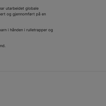
har utarbeidet globale
isert og gjennomført på en
arn i hånden i rulletrapper og
and.