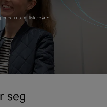
pper og automatiske dører
or seg