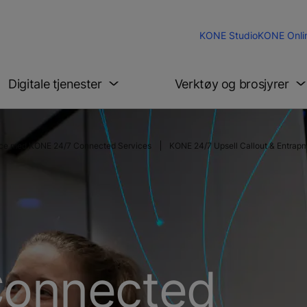
KONE Studio
KONE Onli
Digitale tjenester
Verktøy og brosjyrer
rvice med KONE 24/7 Connected Services
KONE 24/7 Upsell Callout & Entrap
Connected