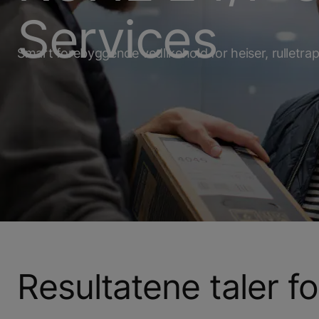
Services
Smart forebyggende vedlikehold for heiser, rulletra
Resultatene taler f