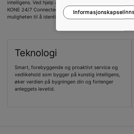
intelligens. Ved hjelp av data og analyse kan vi derfor 
KONE 24/7 Connected Services og sender fortløpende ve
Informasjonskapselinnst
muligheten til å identifisere større driftsfeil før de oppst
Teknologi
Smart, forebyggende og proaktivt service og
vedlikehold som bygger på kunstig intelligens,
øker verdien på bygningen din og forlenger
anleggets levetid.