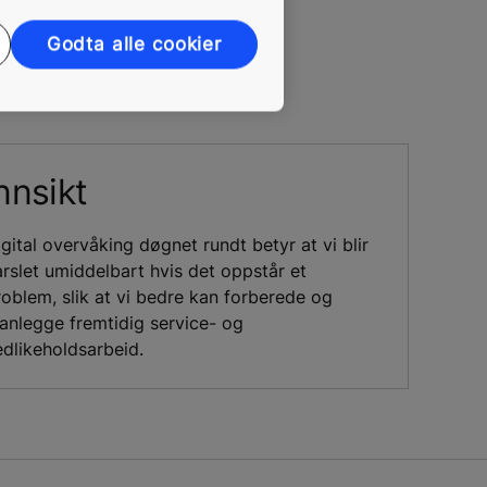
ngen heter
e anlegg samt
Godta alle cookier
nnsikt
gital overvåking døgnet rundt betyr at vi blir
arslet umiddelbart hvis det oppstår et
roblem, slik at vi bedre kan forberede og
lanlegge fremtidig service- og
edlikeholdsarbeid.