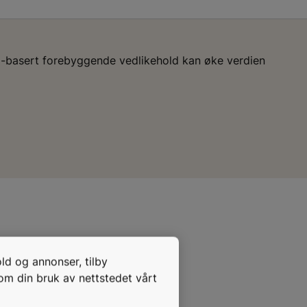
I-basert forebyggende vedlikehold kan øke verdien
old og annonser, tilby
 om din bruk av nettstedet vårt
baserte
stig