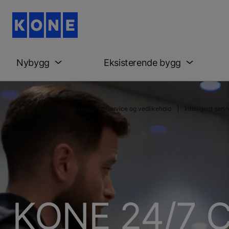
Nybygg
Eksisterende bygg
Eksisterende bygg
Service og vedlikehold
Intelligent se
KONE 24/7 