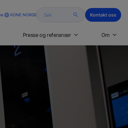
Søk
Kontakt oss
KONE NORGE
ne
Presse og referanser
Om
ment campaign landing page