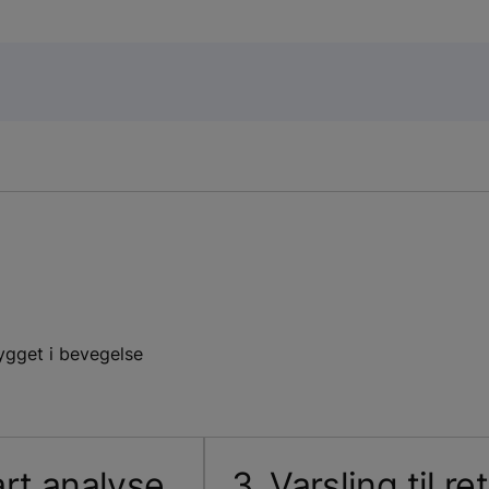
ygget i bevegelse
rt analyse
3. Varsling til ret