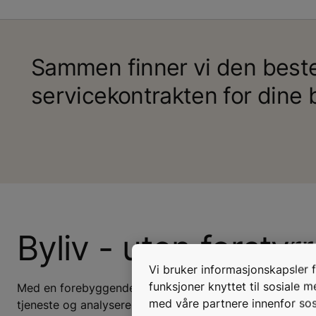
Sammen finner vi den best
servicekontrakten for dine 
Byliv - uten forstyrr
Vi bruker informasjonskapsler fo
funksjoner knyttet til sosiale 
Med en forebyggende service- og vedlikeholdsløsning ko
med våre partnere innenfor sos
tjeneste og analyserer driften av dine anlegg med et 