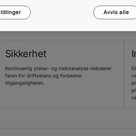
utføre en bedre og mer proaktiv service av dine heis. Løsni
rdifull informasjon om behovet for servicearbeid for din
illinger
Avvis alle
år.
Sikkerhet
I
Kontinuerlig ytelse- og risikoanalyse reduserer
Di
faren for driftsstans og forbedrer
v
tilgjengeligheten.
p
p
v