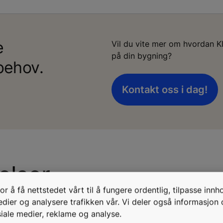
e
Vil du vite mer om hvordan K
på din bygning?
behov.
Kontakt oss i dag!
elser
r å få nettstedet vårt til å fungere ordentlig, tilpasse innh
medier og analysere trafikken vår. Vi deler også informasjon
bler vi dine heiser eller rulletrapper sammen med vår sky
iale medier, reklame og analyse.
av verdens mest avanserte analyseprogrammer basert på kun