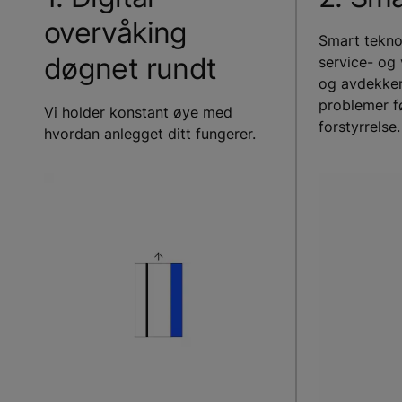
overvåking
Smart tekno
døgnet rundt
service- og
og avdekker
problemer f
Vi holder konstant øye med
forstyrrelse.
hvordan anlegget ditt fungerer.