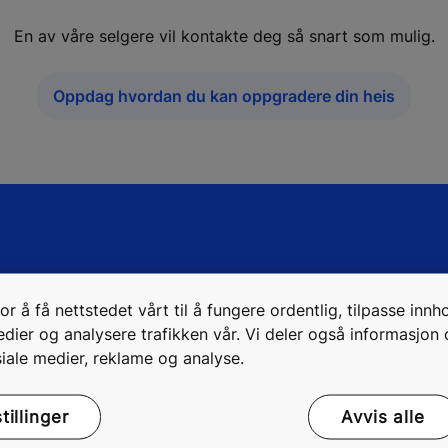
En av våre selgere vil kontakte deg så snart som mulig.
Oppdag hvordan du kan oppgradere din heis
r å få nettstedet vårt til å fungere ordentlig, tilpasse innh
medier og analysere trafikken vår. Vi deler også informasjon
iale medier, reklame og analyse.
bygg
Digitale tjenester
illinger
Avvis alle