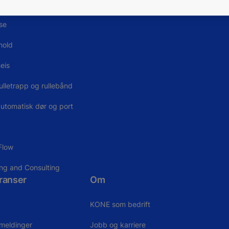
teknologi
KONE Care Digital
se
hold
eis
ulletrapp og rullebånd
utomatisk dør og port
Flow
ing and Consulting
ranser
Om
KONE som bedrift
meldinger
Jobb og karriere