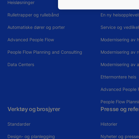
Heisløsninger
Heiser med smart-
Rulletrapper og rullebånd
En ny heisopplevel
Automatiske dører og porter
Service og vedlike
Advanced People Flow
Modernisering av h
People Flow Planning and Consulting
Modernisering av r
Data Centers
Modernisering av a
Ettermontere heis
Advanced People 
People Flow Plann
Verktøy og brosjyrer
Presse og refe
Standarder
Historier
Design- og planlegging
Nyheter og presse