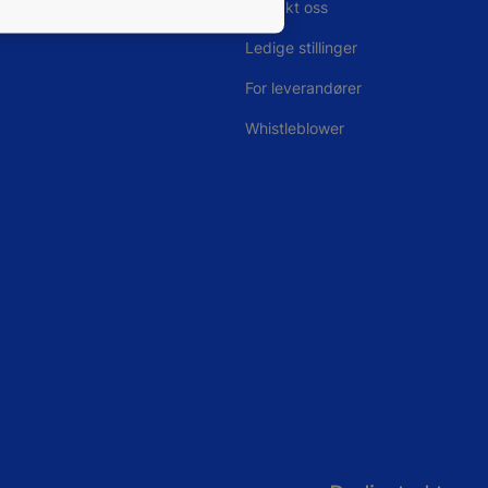
Kontakt oss
Ledige stillinger
For leverandører
Whistleblower