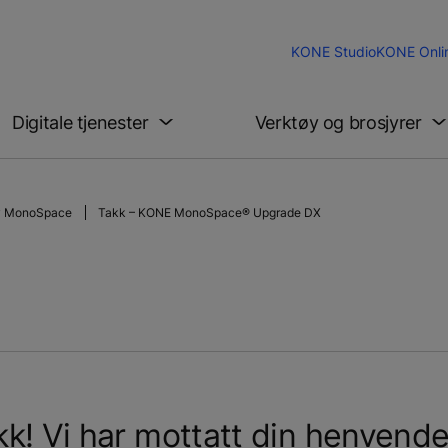
KONE Studio
KONE Onli
Digitale tjenester
Verktøy og brosjyrer
v MonoSpace
Takk – KONE MonoSpace® Upgrade DX
kk! Vi har mottatt din henvende