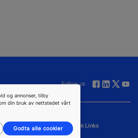
Follow us
old og annonser, tilby
 om din bruk av nettstedet vårt
Quick Links
Godta alle cookier